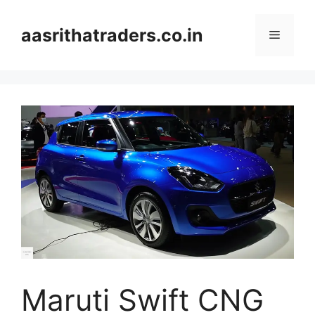
Skip
to
aasrithatraders.co.in
Menu
content
Maruti Swift CNG