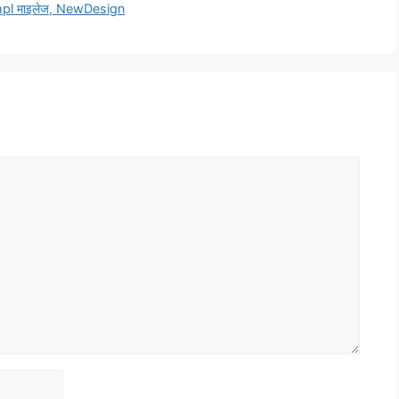
mpl माइलेज, NewDesign