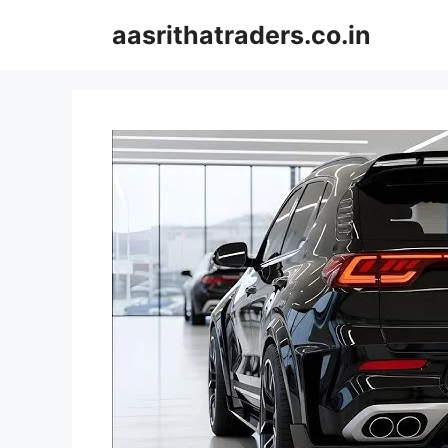
Skip
aasrithatraders.co.in
to
content