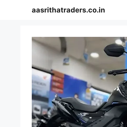
Skip
aasrithatraders.co.in
to
content